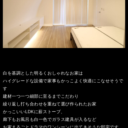
白を基調とした明るくおしゃれなお家は
ハイグレードな設備で家事もかっこよく快適にこなせそうで
す
建材一つ一つ細部に至るまでこだわり
繰り返し打ち合わせを重ねて選び作られたお家
かっこいいLDKに薪ストーブ、
廊下もお風呂も白一色でガラス建具が入るなど
お家まるごとドラマのワンシーンに出てきそうな邸宅です。