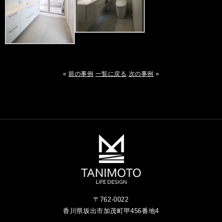
«
前の事例
一覧に戻る
次の事例
»
〒762-0022
香川県坂出市加茂町甲456番地4