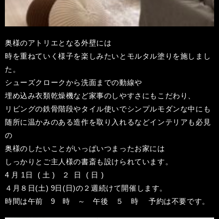
奥様のアトリエとなる外壁には
時を重ねていく様子を楽しみたいとモルタル塗りを施しまし
た。
シューズクロークから洗面までの動線や
埋め込み衣類乾燥機など家事のしやすさにもこだわり、
リビングの鉄骨階段やタイル使いでシンプルモダンな中にも
随所に温かみのある造作を取り入れるなどインテリアも必見
の
奥様のしたいことがいっぱいつまったお家には
しっかりとご主人様の書斎も設けられています。
4
月
1
日
(
土
)
２
日
(
日
)
４月８日
(
土
) 9
日
(
日
)
の２週続けて開催します。
時間は午前
9
時 ～ 午後 ５ 時
予約は不要です。