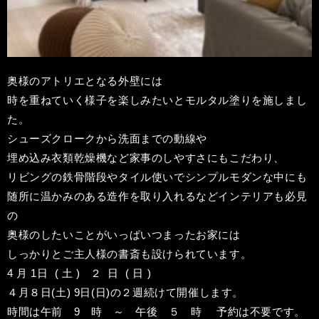
奥様のアトリエとなる外壁には
時を重ねていく様子を楽しみたいとモルタル塗りを施しまし
た。
シューズクロークから洗面までの動線や
埋め込み衣類乾燥機など家事のしやすさにもこだわり、
リビングの鉄骨階段やタイル使いでシンプルモダンな中にも
随所に温かみのある造作を取り入れるなどインテリアも必見
の
奥様のしたいことがいっぱいつまったお家には
しっかりとご主人様の書斎も設けられています。
4
月
1
日
(
土
)
２
日
(
日
)
４月８日
(
土
) 9
日
(
日
)
の２週続けて開催します。
時間は午前
9
時 ～ 午後 ５ 時
予約は不要です。